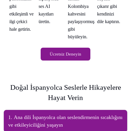
gibi
ses AI
Kolombiya
çıkarır gibi
gi
etkileşimli ve
kayıtları
kahvesini
kendinizi
et
n.
ilgi çekici
üretin.
paylaşıyormuş
dile kaptırın.
il
hale getirin.
gibi
ha
büyüleyin.
Ücretsiz Deneyin
Doğal İspanyolca Seslerle Hikayelere
Hayat Verin
1
.
Ana dili İspanyolca olan seslendirmenin sıcaklığını
ve etkileyiciliğini yaşayın