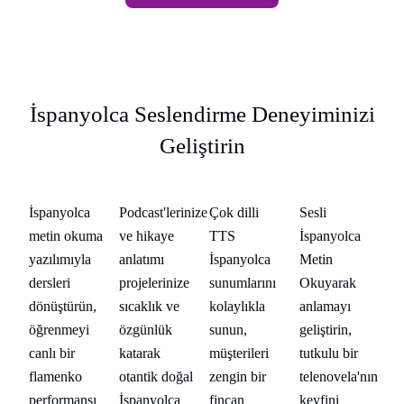
İspanyolca Seslendirme Deneyiminizi
Geliştirin
Eğitimciler
İçerik
Işletme
Dil
Eğ
İspanyolca
Podcast'lerinize
Çok dilli
Sesli
İs
r
Oluşturucular
Öğrenenler
metin okuma
ve hikaye
TTS
İspanyolca
me
yazılımıyla
anlatımı
İspanyolca
Metin
ya
dersleri
projelerinize
sunumlarını
Okuyarak
de
dönüştürün,
sıcaklık ve
kolaylıkla
anlamayı
dö
öğrenmeyi
özgünlük
sunun,
geliştirin,
öğ
canlı bir
katarak
müşterileri
tutkulu bir
ca
'nın
flamenko
otantik doğal
zengin bir
telenovela'nın
fl
performansı
İspanyolca
fincan
keyfini
pe